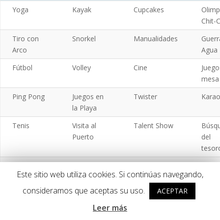
Yoga
Kayak
Cupcakes
Olimp
Chit-
Tiro con
Snorkel
Manualidades
Guerr
Arco
Agua
Fútbol
Volley
Cine
Juego
mesa
Ping Pong
Juegos en
Twister
Kara
la Playa
Tenis
Visita al
Talent Show
Búsq
Puerto
del
tesor
Baloncesto
Fútbol-
Elección de
Conc
Este sitio web utiliza cookies. Si continúas navegando,
Playa
Miss & Mr.
Wii
Camp
consideramos que aceptas su uso.
ACEPTAR
Piscina
Senderismo
Fiesta The
Face
Leer más
Walking Dead
Paint