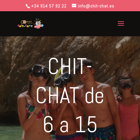
+34 914 57 92 22
info@chit-chat.es
CHIT-
CHAT de
6 a 15